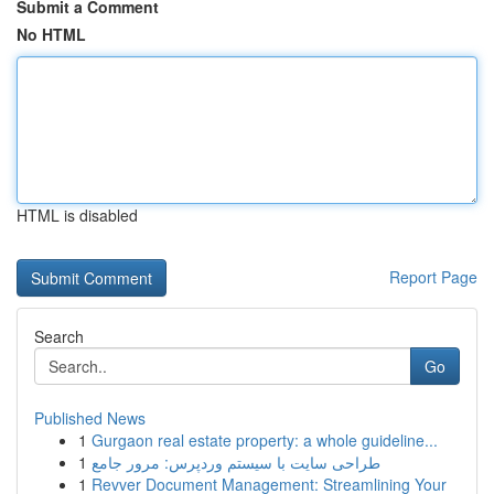
Submit a Comment
No HTML
HTML is disabled
Report Page
Search
Go
Published News
1
Gurgaon real estate property: a whole guideline...
1
طراحی سایت با سیستم وردپرس: مرور جامع
1
Revver Document Management: Streamlining Your