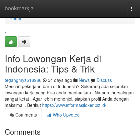
Home
bookmarkja
Togg
navi
Home
1
Info Lowongan Kerja di
Indonesia: Tips & Trik
tegangmyz516966
54 days ago
News
Discuss
Mencari pekerjaan baru di Indonesia? Sekarang ada sejumlah
lowongan kerja yang bisa anda manfaatkan . Namun, persaingan
sangat ketat . Agar lebih menonjol, siapkan profil Anda dengan
maksimal . Berikut
https://www.informasiloker.biz.id/
Comments
Who Upvoted
Comments