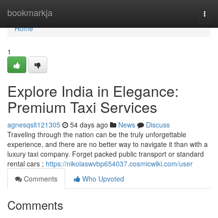
Home
bookmarkja
Togg
navi
Home
1
Explore India in Elegance:
Premium Taxi Services
agnesqslt121305
54 days ago
News
Discuss
Traveling through the nation can be the truly unforgettable
experience, and there are no better way to navigate it than with a
luxury taxi company. Forget packed public transport or standard
rental cars ;
https://nikolaswvbp654037.cosmicwiki.com/user
Comments
Who Upvoted
Comments