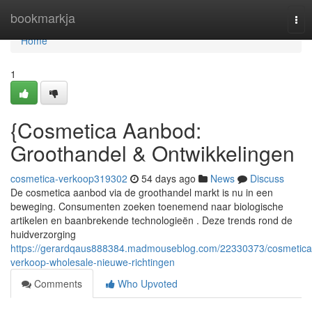
Home
bookmarkja
Tog
nav
Home
1
{Cosmetica Aanbod:
Groothandel & Ontwikkelingen
cosmetica-verkoop319302
54 days ago
News
Discuss
De cosmetica aanbod via de groothandel markt is nu in een
beweging. Consumenten zoeken toenemend naar biologische
artikelen en baanbrekende technologieën . Deze trends rond de
huidverzorging
https://gerardqaus888384.madmouseblog.com/22330373/cosmetica
verkoop-wholesale-nieuwe-richtingen
Comments
Who Upvoted