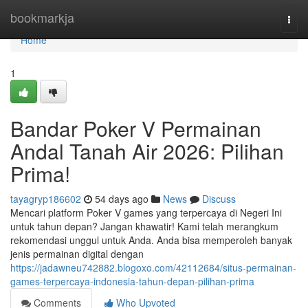
Home
bookmarkja
Togg
navi
Home
1
Bandar Poker V Permainan
Andal Tanah Air 2026: Pilihan
Prima!
tayagryp186602
54 days ago
News
Discuss
Mencari platform Poker V games yang terpercaya di Negeri Ini
untuk tahun depan? Jangan khawatir! Kami telah merangkum
rekomendasi unggul untuk Anda. Anda bisa memperoleh banyak
jenis permainan digital dengan
https://jadawneu742882.blogoxo.com/42112684/situs-permainan-
games-terpercaya-indonesia-tahun-depan-pilihan-prima
Comments
Who Upvoted