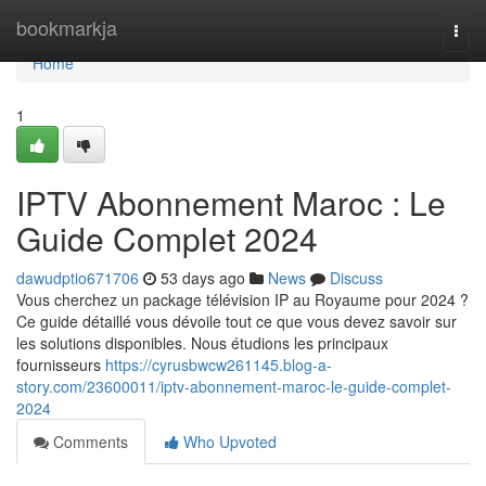
Home
bookmarkja
Togg
navi
Home
1
IPTV Abonnement Maroc : Le
Guide Complet 2024
dawudptio671706
53 days ago
News
Discuss
Vous cherchez un package télévision IP au Royaume pour 2024 ?
Ce guide détaillé vous dévoile tout ce que vous devez savoir sur
les solutions disponibles. Nous étudions les principaux
fournisseurs
https://cyrusbwcw261145.blog-a-
story.com/23600011/iptv-abonnement-maroc-le-guide-complet-
2024
Comments
Who Upvoted