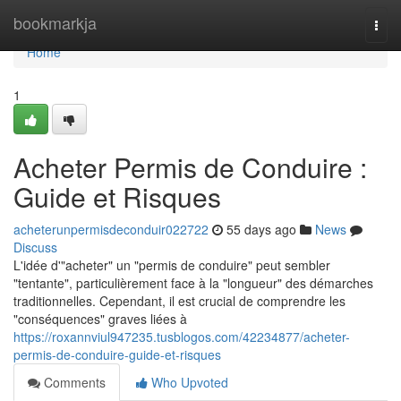
Home
bookmarkja
Togg
navi
Home
1
Acheter Permis de Conduire :
Guide et Risques
acheterunpermisdeconduir022722
55 days ago
News
Discuss
L'idée d'"acheter" un "permis de conduire" peut sembler
"tentante", particulièrement face à la "longueur" des démarches
traditionnelles. Cependant, il est crucial de comprendre les
"conséquences" graves liées à
https://roxannviul947235.tusblogos.com/42234877/acheter-
permis-de-conduire-guide-et-risques
Comments
Who Upvoted