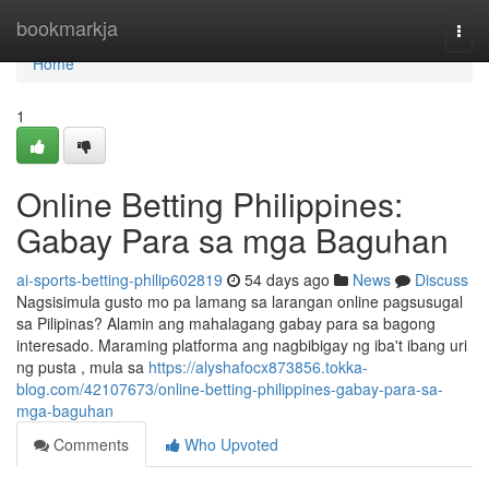
Home
bookmarkja
Togg
navi
Home
1
Online Betting Philippines:
Gabay Para sa mga Baguhan
ai-sports-betting-philip602819
54 days ago
News
Discuss
Nagsisimula gusto mo pa lamang sa larangan online pagsusugal
sa Pilipinas? Alamin ang mahalagang gabay para sa bagong
interesado. Maraming platforma ang nagbibigay ng iba't ibang uri
ng pusta , mula sa
https://alyshafocx873856.tokka-
blog.com/42107673/online-betting-philippines-gabay-para-sa-
mga-baguhan
Comments
Who Upvoted