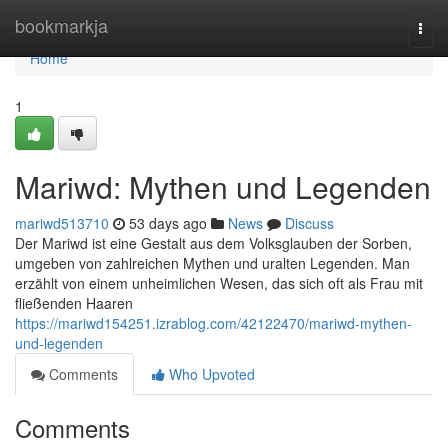
Home
bookmarkja
Togg
navi
Home
1
Mariwd: Mythen und Legenden
mariwd513710
53 days ago
News
Discuss
Der Mariwd ist eine Gestalt aus dem Volksglauben der Sorben,
umgeben von zahlreichen Mythen und uralten Legenden. Man
erzählt von einem unheimlichen Wesen, das sich oft als Frau mit
fließenden Haaren
https://mariwd154251.izrablog.com/42122470/mariwd-mythen-
und-legenden
Comments
Who Upvoted
Comments