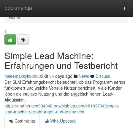
Home
bookmarkja
Togg
navi
Home
1
Simple Lead Machine:
Erfahrungen und Testbericht
haleemaxkyk900333
54 days ago
News
Discuss
Der SLM Erfahrungsbericht beleuchtet, ob das Programm seriös
funktioniert und welche Vorteile Nutzer berichten. Viele Kunden
loben die intuitive Nutzung und die angeblich hohen Lead-
Akquisition.
https://matherkvm904848.newbigblog.com/48183794/simple-
lead-machine-erfahrungen-und-testbericht
Comments
Who Upvoted