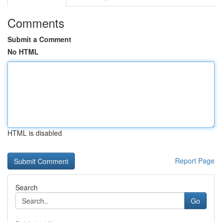
Comments
Submit a Comment
No HTML
HTML is disabled
Report Page
Search
Go