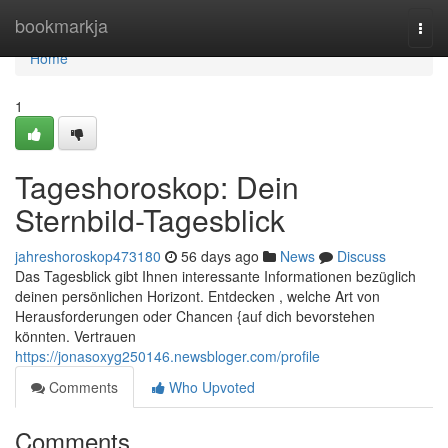
Home
bookmarkja
Togg
navi
Home
1
Tageshoroskop: Dein
Sternbild-Tagesblick
jahreshoroskop473180
56 days ago
News
Discuss
Das Tagesblick gibt Ihnen interessante Informationen bezüglich
deinen persönlichen Horizont. Entdecken , welche Art von
Herausforderungen oder Chancen {auf dich bevorstehen
könnten. Vertrauen
https://jonasoxyg250146.newsbloger.com/profile
Comments
Who Upvoted
Comments