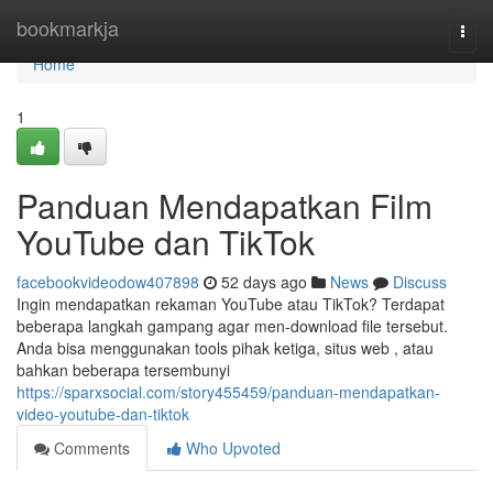
Home
bookmarkja
Togg
navi
Home
1
Panduan Mendapatkan Film
YouTube dan TikTok
facebookvideodow407898
52 days ago
News
Discuss
Ingin mendapatkan rekaman YouTube atau TikTok? Terdapat
beberapa langkah gampang agar men-download file tersebut.
Anda bisa menggunakan tools pihak ketiga, situs web , atau
bahkan beberapa tersembunyi
https://sparxsocial.com/story455459/panduan-mendapatkan-
video-youtube-dan-tiktok
Comments
Who Upvoted