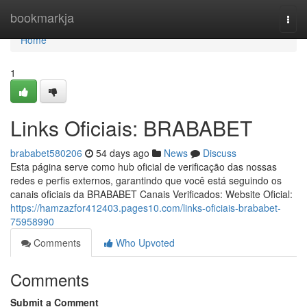
Home
bookmarkja
Togg
navi
Home
1
Links Oficiais: BRABABET
brababet580206
54 days ago
News
Discuss
Esta página serve como hub oficial de verificação das nossas
redes e perfis externos, garantindo que você está seguindo os
canais oficiais da BRABABET Canais Verificados: Website Oficial:
https://hamzazfor412403.pages10.com/links-oficiais-brababet-
75958990
Comments
Who Upvoted
Comments
Submit a Comment