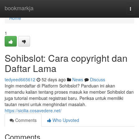
Home
bookmarkja
Togg
navi
Home
1
Sohibslot: Cara copyright dan
Daftar Lama
tedyeed665612
52 days ago
News
Discuss
Ingin mendaftar di Platform Sohibslot? Panduan ini akan
memandu kalian tentang proses masuk ke member Sohibslot dan
juga tutorial membuat registrasi baru. Periksa untuk memiliki
tautan resmi untuk menghindari masalah.
https://sicilia.cosavedere.net/
Comments
Who Upvoted
Comments