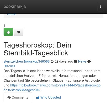
Home
bookmarkja
Togg
navi
Home
1
Tageshoroskop: Dein
Sternbild-Tagesblick
sternzeichen-horoskop346068
52 days ago
News
Discuss
Das Tagesblick bietet Ihnen wertvolle Informationen über eurem
persönlichen Horizont. Erfahre , wie Herausforderungen oder
Chancen {auf Sie bevorstehen . Glauben {auf unsere Astrologie
und
https://followbookmarks.com/story21714445/tageshoroskop-
dein-sternbild-tagesblick
Comments
Who Upvoted