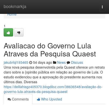
Home
bookmarkja
Togg
navi
Home
1
Avaliacao do Governo Lula
Atraves da Pesquisa Quaest
jakubrlql193465
54 days ago
News
Discuss
Uma nova pesquisa desenvolvida pela Quaest oferece um retrato
claro sobre a {opinião pública em relação ao governo de Lula. O
estudo evidenciou que a aprovação do presidente aumenta nos
últimos dias. Diversas
https://delilahisgz405370.blogdiloz.com/38636548/avaliação-do-
governo-lula-através-da-pesquisa-quaest
Comments
Who Upvoted