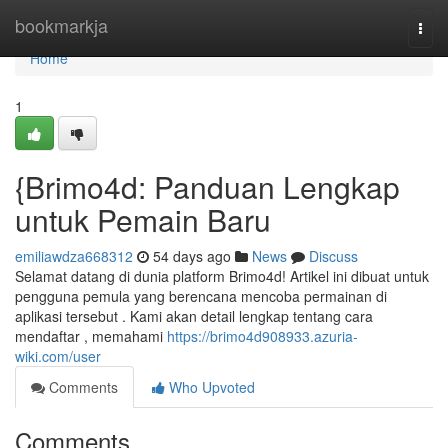
Home
bookmarkja
Togg
navi
Home
1
{Brimo4d: Panduan Lengkap
untuk Pemain Baru
emiliawdza668312
54 days ago
News
Discuss
Selamat datang di dunia platform Brimo4d! Artikel ini dibuat untuk
pengguna pemula yang berencana mencoba permainan di
aplikasi tersebut . Kami akan detail lengkap tentang cara
mendaftar , memahami
https://brimo4d908933.azuria-
wiki.com/user
Comments
Who Upvoted
Comments