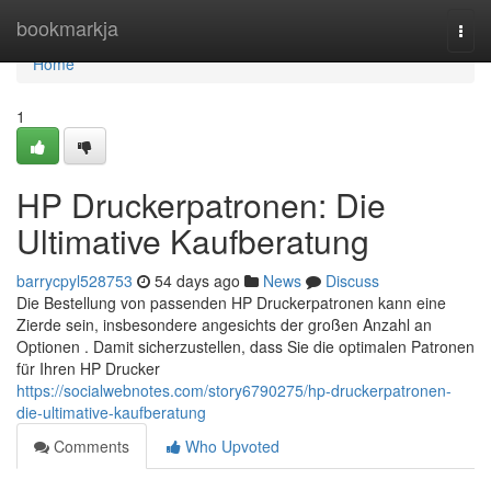
Home
bookmarkja
Togg
navi
Home
1
HP Druckerpatronen: Die
Ultimative Kaufberatung
barrycpyl528753
54 days ago
News
Discuss
Die Bestellung von passenden HP Druckerpatronen kann eine
Zierde sein, insbesondere angesichts der großen Anzahl an
Optionen . Damit sicherzustellen, dass Sie die optimalen Patronen
für Ihren HP Drucker
https://socialwebnotes.com/story6790275/hp-druckerpatronen-
die-ultimative-kaufberatung
Comments
Who Upvoted