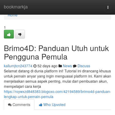
Home
bookmarkja
Togg
navi
Home
1
Brimo4D: Panduan Utuh untuk
Pengguna Pemula
kallumjtcn243774
52 days ago
News
Discuss
Selamat datang di dunia platform ini! Tutorial ini dirancang khusus
untuk pemain anyar yang ingin menguasai platform ini. Kami akan
menjelaskan semua aspek penting, mulai dari pembuatan akun,
mempelajari cara kerja
https://roywxzd848383.blogoxo.com/42194589/brimo4d-panduan-
lengkap-untuk-pemain-pemula
Comments
Who Upvoted