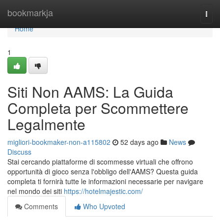
Home
bookmarkja
Togg
navi
Home
1
Siti Non AAMS: La Guida
Completa per Scommettere
Legalmente
migliori-bookmaker-non-a115802
52 days ago
News
Discuss
Stai cercando piattaforme di scommesse virtuali che offrono
opportunità di gioco senza l'obbligo dell'AAMS? Questa guida
completa ti fornirà tutte le informazioni necessarie per navigare
nel mondo dei siti
https://hotelmajestic.com/
Comments
Who Upvoted