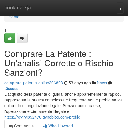
Home
bookmarkja
Togg
navi
Home
1
Comprare La Patente :
Un'analisi Corrette o Rischio
Sanzioni?
comprare-patente-online306823
53 days ago
News
Discuss
L'acquisto della patente di guida, anche apparentemente rapido,
rappresenta la pratica complessa e frequentemente problematica
dal punto di angolazione legale. Senza questo paese,
l'operazione è pienamente illegale e
https://roytryj652470.gynoblog.com/profile
Comments
Who Upvoted