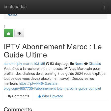
Home
bookmarkja
Togg
navi
Home
1
IPTV Abonnement Maroc : Le
Guide Ultime
acheter-iptv-maroc103185
53 days ago
News
Discuss
Vous êtes à la recherche de un accès IPTV au Marocain pour
profiter des chaînes de streaming ? Le guide 2024 vous explique
tout ce que vous devez absolument savoir. Découvrez les
meilleurs
https://iptv444542.estate-
blog.com/40577354/abonnement-iptv-maroc-le-guide-complet
Comments
Who Upvoted
Comments