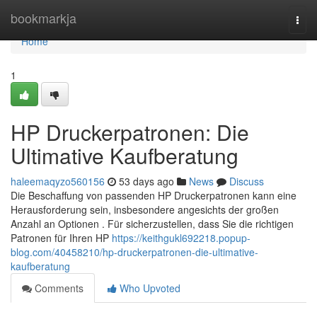
Home
bookmarkja
Togg
navi
Home
1
HP Druckerpatronen: Die
Ultimative Kaufberatung
haleemaqyzo560156
53 days ago
News
Discuss
Die Beschaffung von passenden HP Druckerpatronen kann eine
Herausforderung sein, insbesondere angesichts der großen
Anzahl an Optionen . Für sicherzustellen, dass Sie die richtigen
Patronen für Ihren HP
https://keithgukl692218.popup-
blog.com/40458210/hp-druckerpatronen-die-ultimative-
kaufberatung
Comments
Who Upvoted