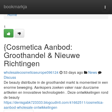
Home
bookmarkja
Togg
navi
Home
1
{Cosmetica Aanbod:
Groothandel & Nieuwe
Richtingen
wholesalecosmeticseurope096124
53 days ago
News
Discuss
De beauty distributie in de groothandel markt is momenteel in een
enorme beweging. Aankopers zoeken vaker naar duurzame
artikelen en innovatieve technologieën . Deze ontwikkelingen rond
de beauty
https://denisgabk723333.blogcudinti.com/41662511/cosmetica-
aanbod-wholesale-ontwikkelingen