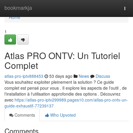
Home
bookmarkja
Togg
navi
Home
1
Atlas PRO ONTV: Un Tutoriel
Complet
atlas-pro-iptv888453
53 days ago
News
Discuss
Vous souhaitez exploiter pleinement la solution ? Ce guide
complet est pensé pour vous . Il explore les aspects de l'outil , de
l'installation à l'utilisation approfondie des options . Découvrez
avec
https://atlas-pro-iptv299989.pages10.com/atlas-pro-ontv-un-
guide-exhaustif-77239137
Comments
Who Upvoted
Comments