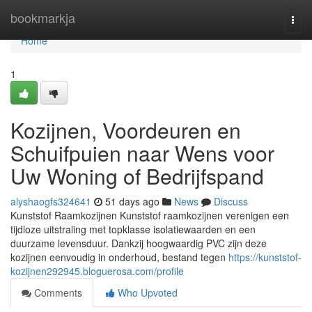
Home
bookmarkja
Togg
navi
Home
1
Kozijnen, Voordeuren en
Schuifpuien naar Wens voor
Uw Woning of Bedrijfspand
alyshaogfs324641
51 days ago
News
Discuss
Kunststof Raamkozijnen Kunststof raamkozijnen verenigen een
tijdloze uitstraling met topklasse isolatiewaarden en een
duurzame levensduur. Dankzij hoogwaardig PVC zijn deze
kozijnen eenvoudig in onderhoud, bestand tegen
https://kunststof-
kozijnen292945.bloguerosa.com/profile
Comments
Who Upvoted