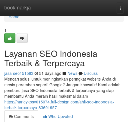
Home
bookmarkja
Togg
navi
Home
1
Layanan SEO Indonesia
Terbaik & Terpercaya
jasa-seo151583
51 days ago
News
Discuss
Mencari solusi untuk meningkatkan peringkat website Anda di
mesin peramban seperti Google? Jangan khawatir! Kami adalah
pemburu jasa SEO Indonesia terbaik & terpercaya yang siap
membantu Anda meraih hasil maksimal dalam
https://harleykbsv015074.full-design.com/ahli-seo-indonesia-
terbaik-terpercaya-83691957
Comments
Who Upvoted