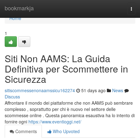
Home
bookmarkja
Togg
navi
Home
1
Siti Non AAMS: La Guida
Definitiva per Scommettere in
Sicurezza
sitiscommessenonaamssicu162274
51 days ago
News
Discuss
Affrontare il mondo dei piattaforme che non AAMS può sembrare
complesso , soprattutto per chi è nuovo nel settore delle
scommesse online . Questa panoramica esaustiva ha lo intento di
fornire ogni
https://www.eventioggi.net/
Comments
Who Upvoted