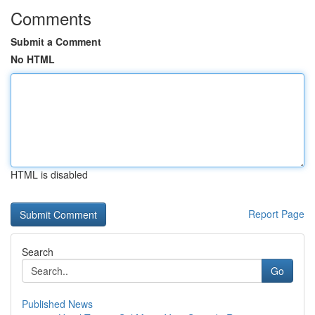
Comments
Submit a Comment
No HTML
HTML is disabled
Report Page
Search
Go
Published News