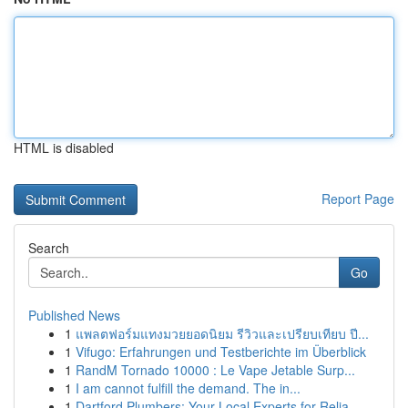
HTML is disabled
Report Page
Search
Go
Published News
1
แพลตฟอร์มแทงมวยยอดนิยม รีวิวและเปรียบเทียบ ปี...
1
Vifugo: Erfahrungen und Testberichte im Überblick
1
RandM Tornado 10000 : Le Vape Jetable Surp...
1
I am cannot fulfill the demand. The in...
1
Dartford Plumbers: Your Local Experts for Relia...