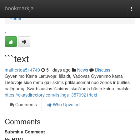
Home
bookmarkja
Togg
navi
Home
1
```text
mathertea514740
51 days ago
News
Discuss
Gyvenimo Kaina Lietuvoje: Išlaidų Vadovas Gyvenimo kaina
Lietuvoje šiuo metu gali skirtis priklausomai nuo zonos ir buities
pajėgumų. Svarbiausios išlaidos įskaičiuoja būsto kaina, maisto
https://okaydirectory.com/listings13570921/text
Comments
Who Upvoted
Comments
Submit a Comment
No HTML