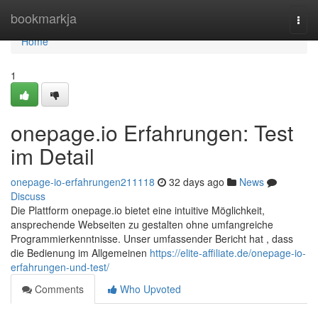
Home
bookmarkja
Togg
navi
Home
1
onepage.io Erfahrungen: Test
im Detail
onepage-io-erfahrungen211118
32 days ago
News
Discuss
Die Plattform onepage.io bietet eine intuitive Möglichkeit,
ansprechende Webseiten zu gestalten ohne umfangreiche
Programmierkenntnisse. Unser umfassender Bericht hat , dass
die Bedienung im Allgemeinen
https://elite-affiliate.de/onepage-io-
erfahrungen-und-test/
Comments
Who Upvoted