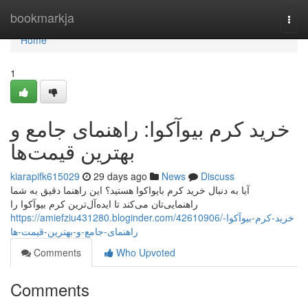
Home
bookmarkja
Togg
navi
Home
1
خرید کرم بیوآکوا: راهنمای جامع و
بهترین قیمت‌ها
kiarapifk615029
29 days ago
News
Discuss
آیا به دنبال خرید کرم بایواکوا هستید؟ این راهنما دقیق به شما
راهنمایی‌تان می‌کند تا ایده‌آل‌ترین کرم بیوآکوا را
https://amiefziu431280.bloginder.com/42610906/خرید-کرم-بیوآکوا-
راهنمای-جامع-و-بهترین-قیمت-ها
Comments
Who Upvoted
Comments