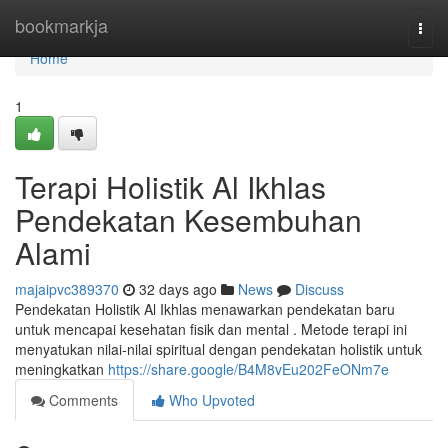
Home
bookmarkja
Togg
navi
Home
1
Terapi Holistik Al Ikhlas
Pendekatan Kesembuhan
Alami
majaipvc389370
32 days ago
News
Discuss
Pendekatan Holistik Al Ikhlas menawarkan pendekatan baru
untuk mencapai kesehatan fisik dan mental . Metode terapi ini
menyatukan nilai-nilai spiritual dengan pendekatan holistik untuk
meningkatkan
https://share.google/B4M8vEu202FeONm7e
Comments
Who Upvoted