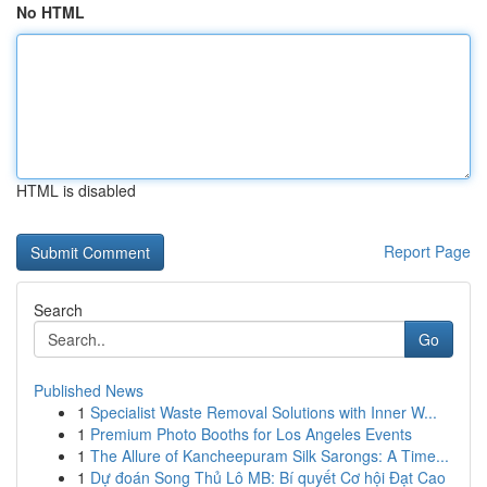
No HTML
HTML is disabled
Report Page
Search
Go
Published News
1
Specialist Waste Removal Solutions with Inner W...
1
Premium Photo Booths for Los Angeles Events
1
The Allure of Kancheepuram Silk Sarongs: A Time...
1
Dự đoán Song Thủ Lô MB: Bí quyết Cơ hội Đạt Cao