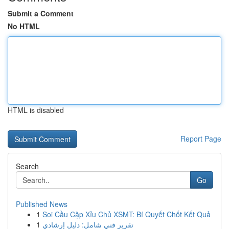
Submit a Comment
No HTML
HTML is disabled
Report Page
Search
Go
Published News
1
Soi Cầu Cặp Xỉu Chủ XSMT: Bí Quyết Chốt Kết Quả
1
تقرير فني شامل: دليل إرشادي