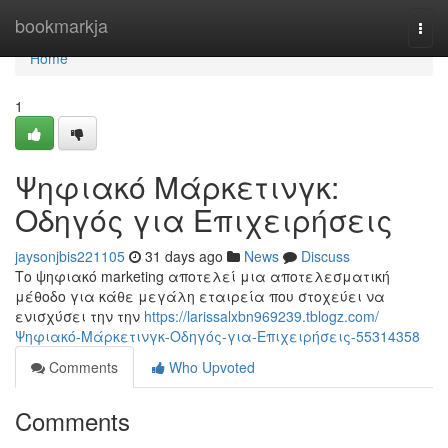
Home
bookmarkja
Togg
navi
Home
1
Ψηφιακό Μάρκετινγκ:
Οδηγός για Επιχειρήσεις
jaysonjbis221105
31 days ago
News
Discuss
Το ψηφιακό marketing αποτελεί μια αποτελεσματική
μέθοδο για κάθε μεγάλη εταιρεία που στοχεύει να
ενισχύσει την την
https://larissalxbn969239.tblogz.com/
Ψηφιακό-Μάρκετινγκ-Οδηγός-για-Επιχειρήσεις-55314358
Comments
Who Upvoted
Comments